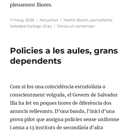
plenament lliures.
Publicat
Categories
Etiquetes
7 maig, 2026
Actualitat
Martin Baron
,
periodisme
,
el
a
Soledad Gallego-Díaz
Deixa un comentari
Periodisme
en
construcció
Policies a les aules, grans
dependents
Com si fos una coincidència estrafolària o
conscientment volguda, el Govern de Salvador
Illa ha fet en poques hores de diferència dos
anuncis rellevants. D’una banda, l’inici d’una
prova pilot que assigna policies sense uniforme
i arma a 13 instituts de secundària d’alta