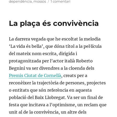
el
a
dependència
,
mossos
1 comentari
Policies
a
les
La plaça és convivència
aules,
grans
dependents
La darrera vegada que he escoltat la melodia
‘La vida és bella’, que dóna títol a la pel·lícula
del mateix nom escrita, dirigida i
protagonitzada per l’actor italià Roberto
Begnini va ser divendres a la cloenda dels
Premis Ciutat de Cornellà
, creats per a
reconèixer la trajectòria de persones, projectes
o entitats que són referència en aquesta
població del Baix Llobregat. Va ser un final de
festa que incitava a l’optimisme, un reclam que
unit al de la convivència, un altre dels