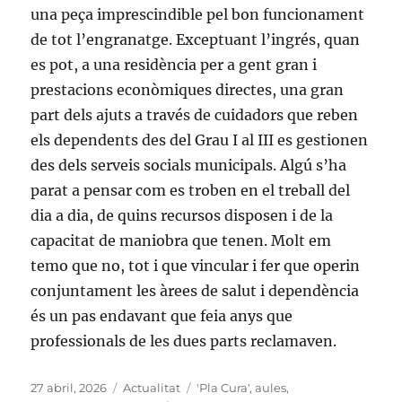
una peça imprescindible pel bon funcionament
de tot l’engranatge. Exceptuant l’ingrés, quan
es pot, a una residència per a gent gran i
prestacions econòmiques directes, una gran
part dels ajuts a través de cuidadors que reben
els dependents des del Grau I al III es gestionen
des dels serveis socials municipals. Algú s’ha
parat a pensar com es troben en el treball del
dia a dia, de quins recursos disposen i de la
capacitat de maniobra que tenen. Molt em
temo que no, tot i que vincular i fer que operin
conjuntament les àrees de salut i dependència
és un pas endavant que feia anys que
professionals de les dues parts reclamaven.
Publicat
Categories
Etiquetes
27 abril, 2026
Actualitat
'Pla Cura'
,
aules
,