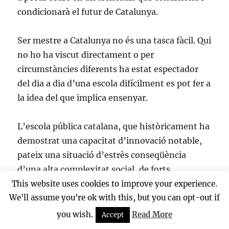
condicionarà el futur de Catalunya.
Ser mestre a Catalunya no és una tasca fàcil. Qui
no ho ha viscut directament o per
circumstàncies diferents ha estat espectador
del dia a dia d’una escola difícilment es pot fer a
la idea del que implica ensenyar.
L’escola pública catalana, que històricament ha
demostrat una capacitat d’innovació notable,
pateix una situació d’estrès conseqüència
d’una alta complexitat social, de forts
desequilibris socio-econòmics amb un 30% de
This website uses cookies to improve your experience.
la població infantil que viu en els límits de la
We'll assume you're ok with this, but you can opt-out if
pobresa o la pateix, per la manca de
you wish.
Read More
Accept
reconeixement social i econòmic del