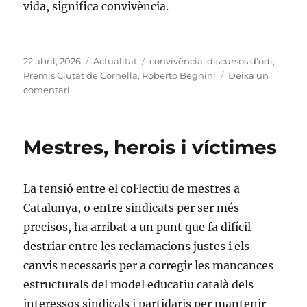
vida, significa convivència.
Publicat
Categories
Etiquetes
22 abril, 2026
Actualitat
convivència
,
discursos d'odi
,
el
Premis Ciutat de Cornellà
,
Roberto Begnini
Deixa un
a
comentari
La
plaça
és
Mestres, herois i víctimes
convivència
La tensió entre el col·lectiu de mestres a
Catalunya, o entre sindicats per ser més
precisos, ha arribat a un punt que fa difícil
destriar entre les reclamacions justes i els
canvis necessaris per a corregir les mancances
estructurals del model educatiu català dels
interessos sindicals i partidaris per mantenir