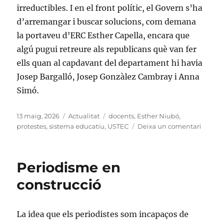
irreductibles. I en el front polític, el Govern s’ha
d’arremangar i buscar solucions, com demana
la portaveu d’ERC Esther Capella, encara que
algú pugui retreure als republicans què van fer
ells quan al capdavant del departament hi havia
Josep Bargalló, Josep Gonzàlez Cambray i Anna
Simó.
Publicat
Categories
Etiquetes
13 maig, 2026
Actualitat
docents
,
Esther Niubó
,
el
a
protestes
,
sistema educatiu
,
USTEC
Deixa un comentari
O
negoc
o
Periodisme en
dimis
construcció
La idea que els periodistes som incapaços de