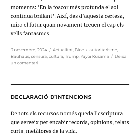
moments: ‘En la foscor més profunda el sol
continua brillant’. Així, des d’aquesta certesa,
miro el futur quan novament treuen el cap els
vells fantasmes.
Publicat
Categories
Etiquetes
6 novembre, 2024
Actualitat
,
Bloc
autoritarisme
,
el
Bauhaus
,
censura
,
cultura
,
Trump
,
Yayoi Kusama
Deixa
a
un comentari
Tornen
els
vells
fantasmes
DECLARACIÓ D’INTENCIONS
De tots els recursos només queda l’escriptura
que serveix per encabir records, opinions, relats
curts, metàfores de la vida.