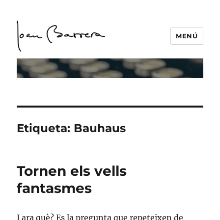
MENÚ
Etiqueta:
Bauhaus
Tornen els vells
fantasmes
I ara què? Es la pregunta que repeteixen de