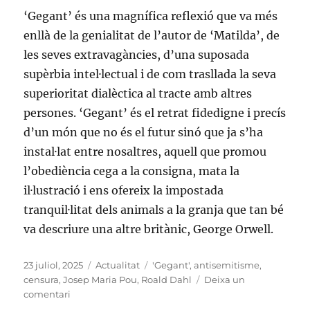
‘Gegant’ és una magnífica reflexió que va més
enllà de la genialitat de l’autor de ‘Matilda’, de
les seves extravagàncies, d’una suposada
supèrbia intel·lectual i de com trasllada la seva
superioritat dialèctica al tracte amb altres
persones. ‘Gegant’ és el retrat fidedigne i precís
d’un món que no és el futur sinó que ja s’ha
instal·lat entre nosaltres, aquell que promou
l’obediència cega a la consigna, mata la
il·lustració i ens ofereix la impostada
tranquil·litat dels animals a la granja que tan bé
va descriure una altre britànic, George Orwell.
Publicat
Categories
Etiquetes
23 juliol, 2025
Actualitat
'Gegant'
,
antisemitisme
,
el
censura
,
Josep Maria Pou
,
Roald Dahl
Deixa un
a
comentari
Roald