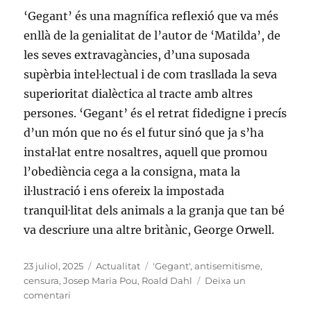
‘Gegant’ és una magnífica reflexió que va més
enllà de la genialitat de l’autor de ‘Matilda’, de
les seves extravagàncies, d’una suposada
supèrbia intel·lectual i de com trasllada la seva
superioritat dialèctica al tracte amb altres
persones. ‘Gegant’ és el retrat fidedigne i precís
d’un món que no és el futur sinó que ja s’ha
instal·lat entre nosaltres, aquell que promou
l’obediència cega a la consigna, mata la
il·lustració i ens ofereix la impostada
tranquil·litat dels animals a la granja que tan bé
va descriure una altre britànic, George Orwell.
Publicat
Categories
Etiquetes
23 juliol, 2025
Actualitat
'Gegant'
,
antisemitisme
,
el
censura
,
Josep Maria Pou
,
Roald Dahl
Deixa un
a
comentari
Roald