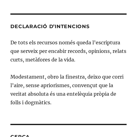
Dahl
i
els
límits
DECLARACIÓ D’INTENCIONS
de
la
De tots els recursos només queda l’escriptura
crítica
que serveix per encabir records, opinions, relats
curts, metàfores de la vida.
Modestament, obro la finestra, deixo que corri
l’aire, sense apriorismes, convençut que la
veritat absoluta és una entelèquia pròpia de
folls i dogmàtics.
CERCA