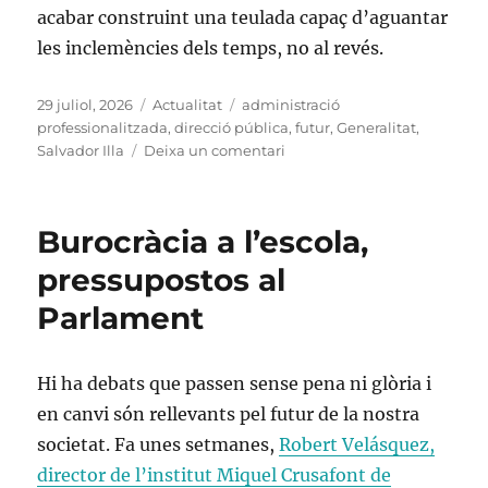
acabar construint una teulada capaç d’aguantar
les inclemències dels temps, no al revés.
Publicat
Categories
Etiquetes
29 juliol, 2026
Actualitat
administració
el
professionalitzada
,
direcció pública
,
futur
,
Generalitat
,
a
Salvador Illa
Deixa un comentari
Elits
i
escoles
Burocràcia a l’escola,
pressupostos al
Parlament
Hi ha debats que passen sense pena ni glòria i
en canvi són rellevants pel futur de la nostra
societat. Fa unes setmanes,
Robert Velásquez,
director de l’institut Miquel Crusafont de