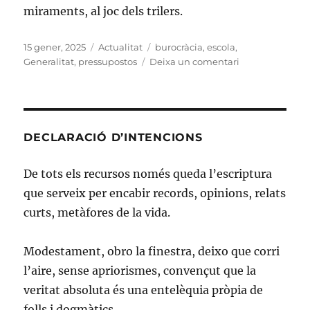
miraments, al joc dels trilers.
Publicat
Categories
Etiquetes
15 gener, 2025
Actualitat
burocràcia
,
escola
,
el
a
Generalitat
,
pressupostos
Deixa un comentari
Burocràcia
a
l’escola,
pressupostos
al
DECLARACIÓ D’INTENCIONS
Parlament
De tots els recursos només queda l’escriptura
que serveix per encabir records, opinions, relats
curts, metàfores de la vida.
Modestament, obro la finestra, deixo que corri
l’aire, sense apriorismes, convençut que la
veritat absoluta és una entelèquia pròpia de
folls i dogmàtics.