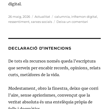
digital.
Publicat
Categories
Etiquetes
26 maig, 2026
Actualitat
calumnia
,
inframon digital
,
el
a
ressentiment
,
xarxes socials
Deixa un comentari
Inframon
digital
DECLARACIÓ D’INTENCIONS
De tots els recursos només queda l’escriptura
que serveix per encabir records, opinions, relats
curts, metàfores de la vida.
Modestament, obro la finestra, deixo que corri
l’aire, sense apriorismes, convençut que la
veritat absoluta és una entelèquia pròpia de
folls i dogmàtics.