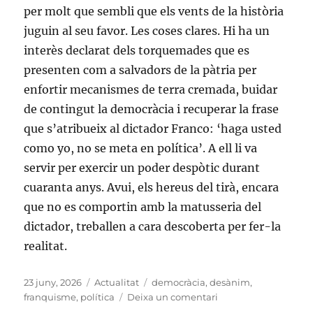
per molt que sembli que els vents de la història
juguin al seu favor. Les coses clares. Hi ha un
interès declarat dels torquemades que es
presenten com a salvadors de la pàtria per
enfortir mecanismes de terra cremada, buidar
de contingut la democràcia i recuperar la frase
que s’atribueix al dictador Franco: ‘haga usted
como yo, no se meta en política’. A ell li va
servir per exercir un poder despòtic durant
cuaranta anys. Avui, els hereus del tirà, encara
que no es comportin amb la matusseria del
dictador, treballen a cara descoberta per fer-la
realitat.
Publicat
Categories
Etiquetes
23 juny, 2026
Actualitat
democràcia
,
desànim
,
el
a
franquisme
,
política
Deixa un comentari
Salvadors