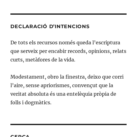
de
la
pàtria
DECLARACIÓ D’INTENCIONS
De tots els recursos només queda l’escriptura
que serveix per encabir records, opinions, relats
curts, metàfores de la vida.
Modestament, obro la finestra, deixo que corri
l’aire, sense apriorismes, convençut que la
veritat absoluta és una entelèquia pròpia de
folls i dogmàtics.
CERCA