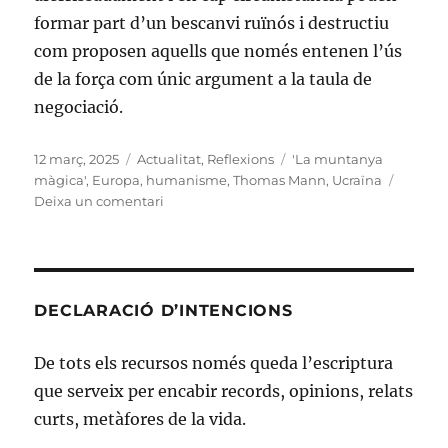
formar part d’un bescanvi ruïnós i destructiu
com proposen aquells que només entenen l’ús
de la força com únic argument a la taula de
negociació.
Publicat
Categories
Etiquetes
12 març, 2025
Actualitat
,
Reflexions
'La muntanya
el
màgica'
,
Europa
,
humanisme
,
Thomas Mann
,
Ucraïna
a
Deixa un comentari
Europa
en
procés
de
canvi
DECLARACIÓ D’INTENCIONS
De tots els recursos només queda l’escriptura
que serveix per encabir records, opinions, relats
curts, metàfores de la vida.