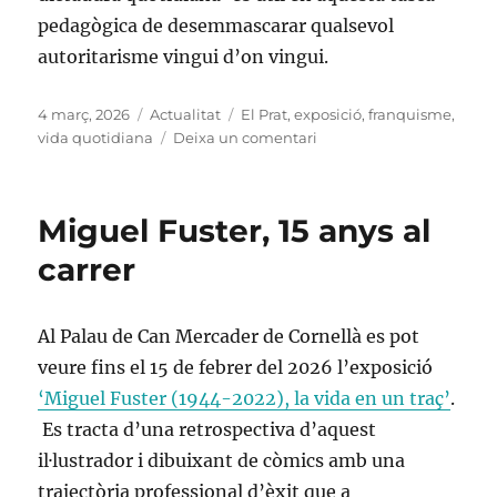
pedagògica de desemmascarar qualsevol
autoritarisme vingui d’on vingui.
Publicat
Categories
Etiquetes
4 març, 2026
Actualitat
El Prat
,
exposició
,
franquisme
,
el
a
vida quotidiana
Deixa un comentari
La
normalitat
del
Miguel Fuster, 15 anys al
franquisme
carrer
Al Palau de Can Mercader de Cornellà es pot
veure fins el 15 de febrer del 2026 l’exposició
‘Miguel Fuster (1944-2022), la vida en un traç’
.
Es tracta d’una retrospectiva d’aquest
il·lustrador i dibuixant de còmics amb una
trajectòria professional d’èxit que a