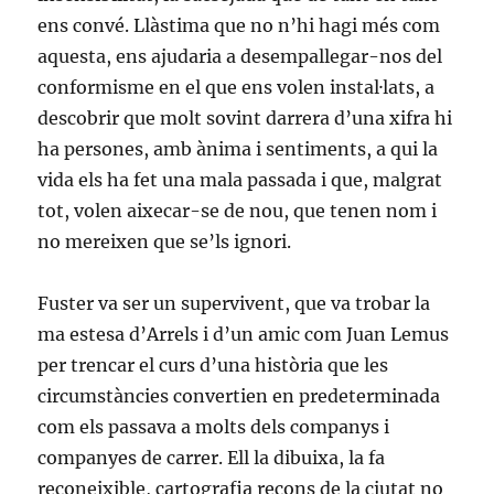
ens convé. Llàstima que no n’hi hagi més com
aquesta, ens ajudaria a desempallegar-nos del
conformisme en el que ens volen instal·lats, a
descobrir que molt sovint darrera d’una xifra hi
ha persones, amb ànima i sentiments, a qui la
vida els ha fet una mala passada i que, malgrat
tot, volen aixecar-se de nou, que tenen nom i
no mereixen que se’ls ignori.
Fuster va ser un supervivent, que va trobar la
ma estesa d’Arrels i d’un amic com Juan Lemus
per trencar el curs d’una història que les
circumstàncies convertien en predeterminada
com els passava a molts dels companys i
companyes de carrer. Ell la dibuixa, la fa
reconeixible, cartografia recons de la ciutat no