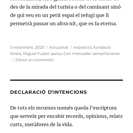
des de la mirada del turista o del caminant sinó
de qui veu en un petit espai el refugi que li
permetrà passar un altra nit, que es fa eterna.
Publicat
Categories
Etiquetes
5 novembre, 2025
Actualitat
exposició
,
fundació
el
Arrels
,
Miguel Fuster
,
palau Can mercader
,
sensellarisme
a
Deixa un comentari
Miguel
Fuster,
15
anys
al
DECLARACIÓ D’INTENCIONS
carrer
De tots els recursos només queda l’escriptura
que serveix per encabir records, opinions, relats
curts, metàfores de la vida.