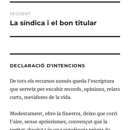
SEGÜENT
La síndica i el bon titular
Entrada
següent:
DECLARACIÓ D’INTENCIONS
De tots els recursos només queda l’escriptura
que serveix per encabir records, opinions, relats
curts, metàfores de la vida.
Modestament, obro la finestra, deixo que corri
l’aire, sense apriorismes, convençut que la
veritat absoluta és una entelèquia pròpia de