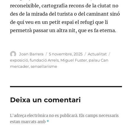
reconeixible, cartografia recons de la ciutat no
des de la mirada del turista o del caminant sinó
de qui veu en un petit espai el refugi que li
permetrà passar un altra nit, que es fa eterna.
Autor
Publicat
Categories
Etiquetes
Joan Barrera
5 novembre, 2025
Actualitat
el
exposició
,
fundació Arrels
,
Miguel Fuster
,
palau Can
mercader
,
sensellarisme
Deixa un comentari
L'adreça electrònica no es publicarà.
Els camps necessaris
estan marcats amb
*