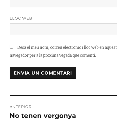
LLOC WEB
Desa el meu nom, correu electrònic i lloc web en aquest
navegador per a la pròxima vegada que comenti.
Navegació
ANTERIOR
d'entrades
No tenen vergonya
Entrada
anterior: