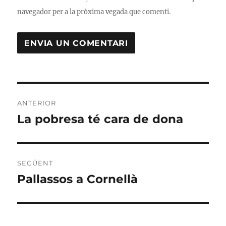
navegador per a la pròxima vegada que comenti.
Navegació
ANTERIOR
d'entrades
La pobresa té cara de dona
Entrada
anterior:
SEGÜENT
Pallassos a Cornellà
Entrada
següent: