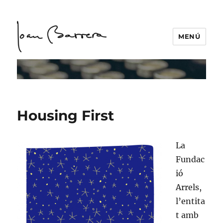
MENÚ
Housing First
La
Fundac
ió
Arrels,
l’entita
t amb