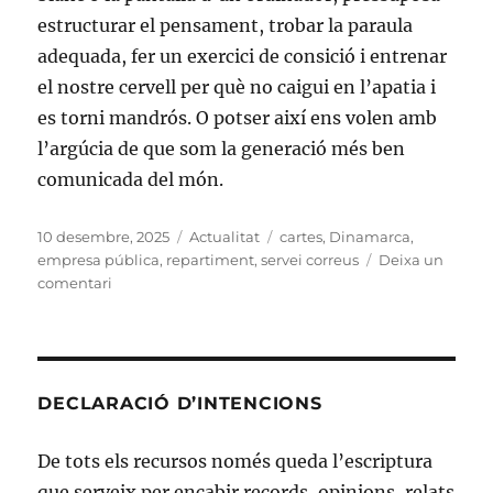
estructurar el pensament, trobar la paraula
adequada, fer un exercici de consició i entrenar
el nostre cervell per què no caigui en l’apatia i
es torni mandrós. O potser així ens volen amb
l’argúcia de que som la generació més ben
comunicada del món.
Publicat
Categories
Etiquetes
10 desembre, 2025
Actualitat
cartes
,
Dinamarca
,
el
empresa pública
,
repartiment
,
servei correus
Deixa un
a
comentari
Adéu
a
les
cartes
i
DECLARACIÓ D’INTENCIONS
els
segells
De tots els recursos només queda l’escriptura
que serveix per encabir records, opinions, relats