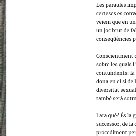
Les paraules imp
certeses es conv
veiem que en un 
un joc brut de f
conseqüències p
Conscientment d
sobre les quals l
contundents: la 
dona en el si de 
diversitat sexual
també serà sotmè
I ara què? És la
successor, de la 
procediment per 