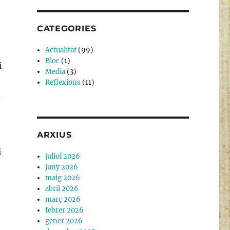
CATEGORIES
Actualitat
(99)
Bloc
(1)
i
Media
(3)
Reflexions
(11)
.
ARXIUS
i
juliol 2026
juny 2026
maig 2026
abril 2026
març 2026
febrer 2026
gener 2026