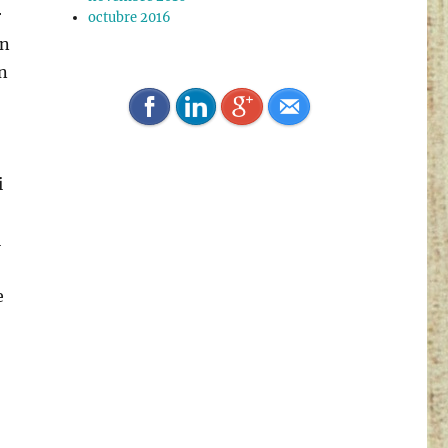
r
octubre 2016
an
n
i
i
e