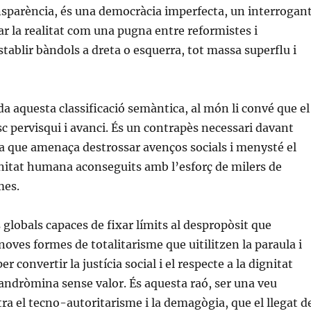
ansparència, és una democràcia imperfecta, un interrogant
r la realitat com una pugna entre reformistes i
stablir bàndols a dreta o esquerra, tot massa superflu i
 aquesta classificació semàntica, al món li convé que el
sc pervisqui i avanci. És un contrapès necessari davant
a que amenaça destrossar avenços socials i menysté el
gnitat humana aconseguits amb l’esforç de milers de
mes.
globals capaces de fixar límits al despropòsit que
noves formes de totalitarisme que uitilitzen la paraula i
er convertir la justícia social i el respecte a la dignitat
ndròmina sense valor. És aquesta raó, ser una veu
a el tecno-autoritarisme i la demagògia, que el llegat d