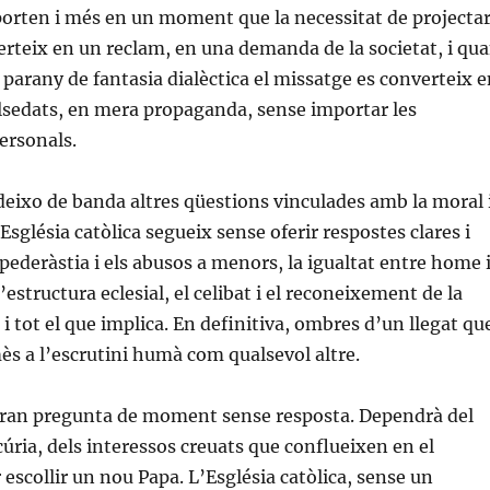
orten i més en un moment que la necessitat de projecta
erteix en un reclam, en una demanda de la societat, i qu
parany de fantasia dialèctica el missatge es converteix e
alsedats, en mera propaganda, sense importar les
ersonals.
eixo de banda altres qüestions vinculades amb la moral 
’Església catòlica segueix sense oferir respostes clares i
pederàstia i els abusos a menors, la igualtat entre home 
l’estructura eclesial, el celibat i el reconeixement de la
 i tot el que implica. En definitiva, ombres d’un llegat qu
s a l’escrutini humà com qualsevol altre.
 gran pregunta de moment sense resposta. Dependrà del
cúria, dels interessos creuats que conflueixen en el
escollir un nou Papa. L’Església catòlica, sense un