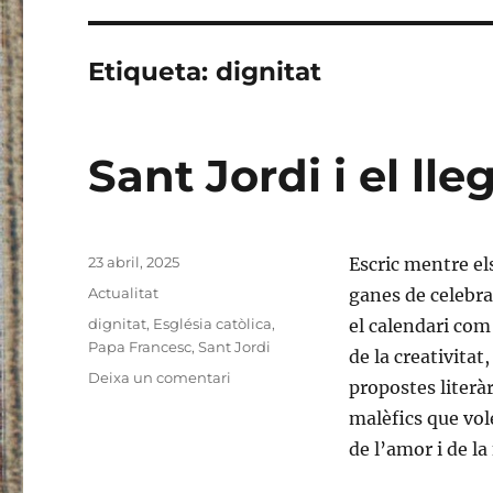
Etiqueta:
dignitat
Sant Jordi i el ll
Publicat
23 abril, 2025
Escric mentre el
el
Categories
Actualitat
ganes de celebra
Etiquetes
dignitat
,
Església catòlica
,
el calendari com 
Papa Francesc
,
Sant Jordi
de la creativitat
a
Deixa un comentari
propostes literàr
Sant
malèfics que vole
Jordi
i
de l’amor i de la 
el
llegat