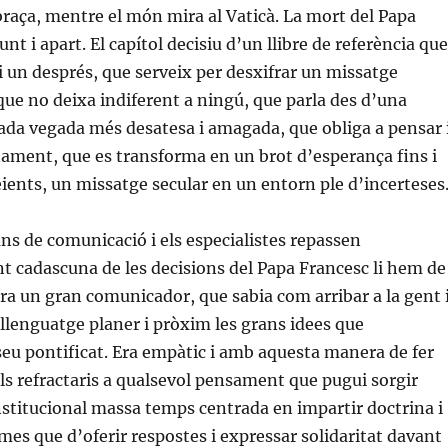
braça, mentre el món mira al Vaticà. La mort del Papa
nt i apart. El capítol decisiu d’un llibre de referència que
 un després, que serveix per desxifrar un missatge
ue no deixa indiferent a ningú, que parla des d’una
 cada vegada més desatesa i amagada, que obliga a pensar 
nament, que es transforma en un brot d’esperança fins i
reients, un missatge secular en un entorn ple d’incerteses
ans de comunicació i els especialistes repassen
t cadascuna de les decisions del Papa Francesc li hem de
ra un gran comunicador, que sabia com arribar a la gent 
lenguatge planer i pròxim les grans idees que
 seu pontificat. Era empàtic i amb aquesta manera de fer
 als refractaris a qualsevol pensament que pugui sorgir
nstitucional massa temps centrada en impartir doctrina i
mes que d’oferir respostes i expressar solidaritat davant