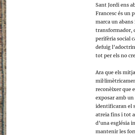
Sant Jordi ens a
de
Francesc
Francesc és un pu
marca un abans i
transformador, q
perifèria social
defuig l’adoctri
tot per els no c
Ara que els mitj
mil·limètricamen
reconèixer que e
exposar amb un l
identificaran el
atreia fins i tot
d’una església i
mantenir les for