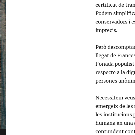
certificat de tr
Podem simplifica
conservadors i e
imprecís.
Però descomptada
llegat de France
l’onada populist
respecte a la di
persones anòni
Necessitem veus 
emergeix de les 
les institucions p
humana en una a
contundent contr