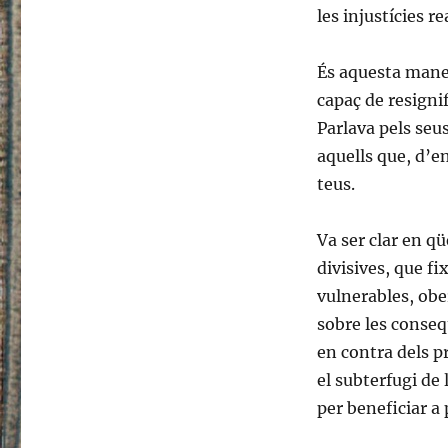
les injustícies r
És aquesta maner
capaç de resignif
Parlava pels seus
aquells que, d’e
teus.
Va ser clar en qü
divisives, que f
vulnerables, ober
sobre les conseq
en contra dels pr
el subterfugi de 
per beneficiar a