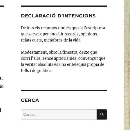
DECLARACIÓ D’INTENCIONS
De tots els recursos només queda l’escriptura
que serveix per encabir records, opinions,
relats curts, metàfores de la vida.
Modestament, obro la finestra, deixo que
corri l’aire, sense apriorismes, convençut que
la veritat absoluta és una entelèquia pròpia de
folls i dogmàtics.
en
ia
CERCA
l
CERCA
Cerca: