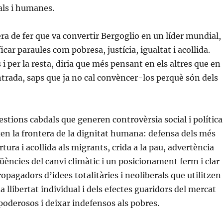
eals i humanes.
a de fer que va convertir Bergoglio en un líder mundial,
icar paraules com pobresa, justícia, igualtat i acollida.
 i per la resta, diria que més pensant en els altres que en
ntrada, saps que ja no cal convèncer-los perquè són dels
estions cabdals que generen controvèrsia social i política
ixen la frontera de la dignitat humana: defensa dels més
tura i acollida als migrants, crida a la pau, advertència
üències del canvi climàtic i un posicionament ferm i clar
opagadors d’idees totalitàries i neoliberals que utilitzen
la llibertat individual i dels efectes guaridors del mercat
 poderosos i deixar indefensos als pobres.