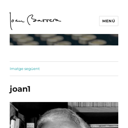
MENÚ
Imatge següent
joan1