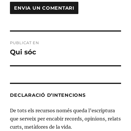
Navegació
PUBLICAT EN
d'entrades
Qui sóc
DECLARACIÓ D’INTENCIONS
De tots els recursos només queda l’escriptura
que serveix per encabir records, opinions, relats
curts, metàfores de la vida.