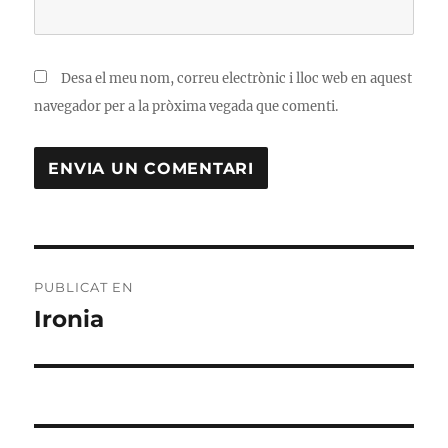
Desa el meu nom, correu electrònic i lloc web en aquest
navegador per a la pròxima vegada que comenti.
Navegació
PUBLICAT EN
d'entrades
Ironia