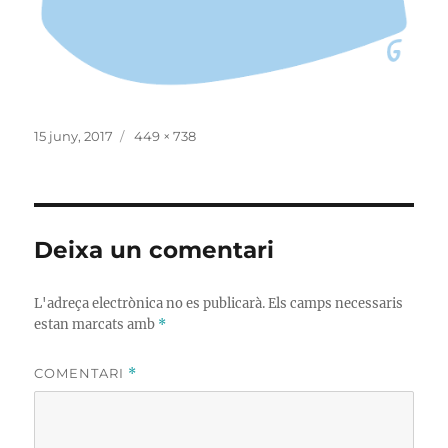
Publicat
Mida
15 juny, 2017
449 × 738
el
sencera
Deixa un comentari
L'adreça electrònica no es publicarà.
Els camps necessaris
estan marcats amb
*
COMENTARI
*