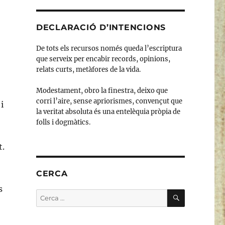
DECLARACIÓ D’INTENCIONS
De tots els recursos només queda l’escriptura
que serveix per encabir records, opinions,
relats curts, metàfores de la vida.
Modestament, obro la finestra, deixo que
corri l’aire, sense apriorismes, convençut que
i
la veritat absoluta és una entelèquia pròpia de
folls i dogmàtics.
t.
CERCA
s
CERCA
Cerca: