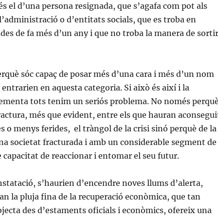
l és el d’una persona resignada, que s’agafa com pot als
l’administració o d’entitats socials, que es troba en
 des de fa més d’un any i que no troba la manera de sorti
erquè sóc capaç de posar més d’una cara i més d’un nom
entrarien en aquesta categoria. Si això és així i la
rementa tots tenim un seriós problema. No només perqu
fractura, més que evident, entre els que hauran aconsegui
 o menys ferides, el tràngol de la crisi sinó perquè de la
 una societat fracturada i amb un considerable segment de
 capacitat de reaccionar i entomar el seu futur.
tatació, s’haurien d’encendre noves llums d’alerta,
n la pluja fina de la recuperació econòmica, que tan
jecta des d’estaments oficials i econòmics, ofereix una