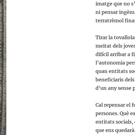
imatge que no s’
ni pensar ingènu
terratrèmol fina
Tirar la tovallo
meitat dels joves
difícil arribar a
l’autonomia pers
quan entitats so
beneficiaris del
d’un any sense p
Cal repensar el 
persones. Què es 
entitats socials,
que ens quedarà 