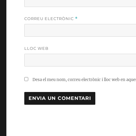
CORREU ELECTRÒNIC
*
LLOC WEB
Desa el meu nom, correu electrònic i lloc web en aqu