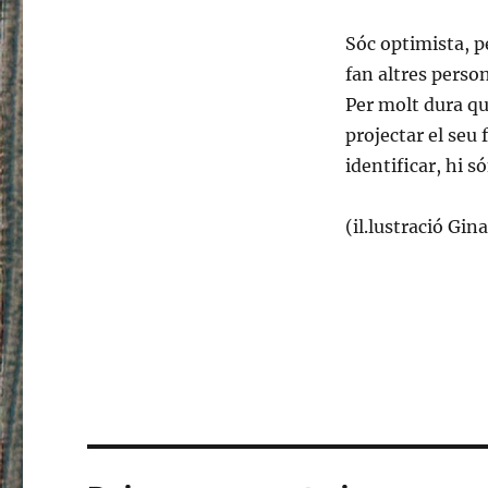
Sóc optimista, p
fan altres person
Per molt dura qu
projectar el seu 
identificar, hi só
(il.lustració Gin