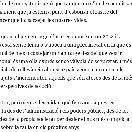
ha de menystenir però que tampoc no s’ha de sacralitza
ament que ja estem a punt d’esborrar el rastre del
ncer que ha sacsejat les nostres vides.
la quan el percentatge d’atur es manté en un 20% i la
 està sense feina o s’aboca a una precarietat en la que és
 final de mes o costejar un habitatge des del que vestir
onal és una olla exprés sense vàlvula de seguretat. I més
cials de rellevància al nostre país veuen com entre els
s ajuts s’incrementen aquells que són atesos des de fa mé
erspectives de solució.
futur, però sense descuidar què fem amb aquestes
fa des de l’administració i els poders públics, des de les
 des de la pròpia societat per desfer el nus més complicat
sobre la taula en els pròxims anys.