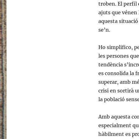
troben. El perfi
ajuts que vénen 
aquesta situació
se’n.
Ho simplifico, p
les persones que 
tendència s’inc
es consolida la 
superar, amb més
crisi en sortirà
la població sense
Amb aquesta cons
especialment qua
hàbilment es pro