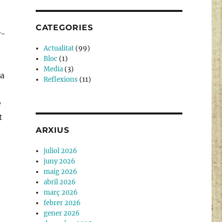
CATEGORIES
r-
Actualitat
(99)
Bloc
(1)
Media
(3)
 a
Reflexions
(11)
è
t
ARXIUS
juliol 2026
juny 2026
maig 2026
abril 2026
març 2026
febrer 2026
gener 2026