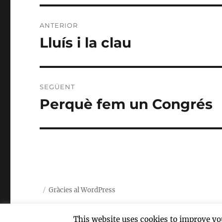
Navegació
ANTERIOR
d'entrades
Lluís i la clau
Entrada
anterior:
SEGÜENT
Perquè fem un Congrés
Entrada
següent:
Gràcies al WordPress
This website uses cookies to improve you