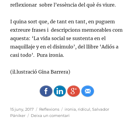
reflexionar
sobre l’essència del què és viure.
I quina sort que, de tant en tant, en puguem
extreure frases i
descripcions memorables com
aquesta: ‘La vida social se sustenta en el
maquillaje y en el disimulo’, del llibre ‘Adiós a
casi todo’.
Pura ironia.
(il.lustració Gina Barrera)
Publicat
Categories
Etiquetes
15 juny, 2017
Reflexions
ironia
,
ridícul
,
Salvador
el
a
Pániker
Deixa un comentari
Ironia